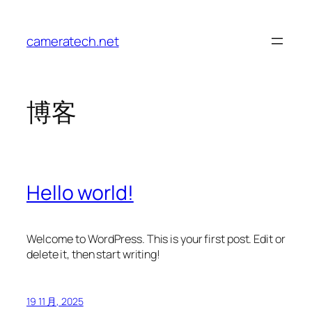
跳
至
cameratech.net
内
容
博客
Hello world!
Welcome to WordPress. This is your first post. Edit or
delete it, then start writing!
19 11 月, 2025